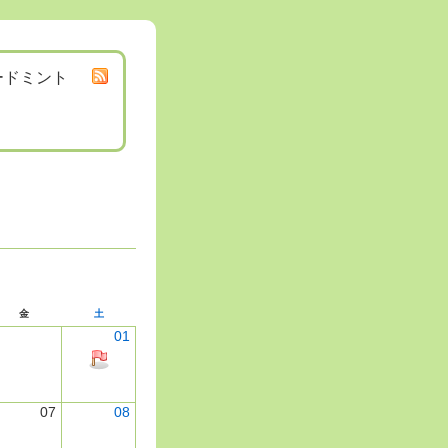
ードミント
金
土
01
07
08