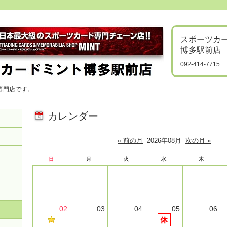
スポーツカ
博多駅前店
092-414-7715
専門店です。
カレンダー
« 前の月
2026年08月
次の月 »
日
月
火
水
木
02
03
04
05
06